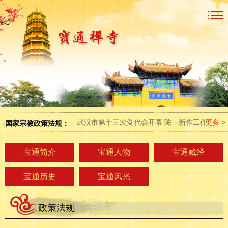
武汉市第十三次党代会开幕 陈一新作工作报告
更多 >
陈
国家宗教政策法规：
宝通简介
宝通人物
宝通藏经
宝通历史
宝通风光
政策法规