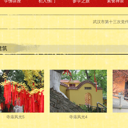
学佛讲座
初入佛门
参学之旅
素食禅茶
武汉市第十三次党代会开幕
建筑
寺庙风光5
寺庙风光4