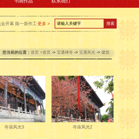
书画作品
联系我们
 陈一新作工作报告
更多 >
陈一新当选武汉市人大常委会主任 万勇当选武汉市
您当前的位置：
首页
>首页
->
宝通禅寺
->
宝通风光
->
建筑
寺庙风光3
寺庙风光2